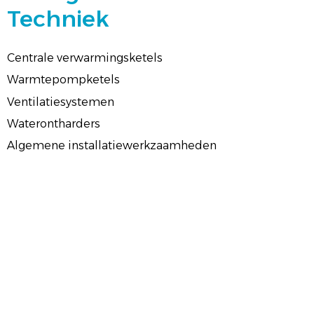
Techniek
Centrale verwarmingsketels
Warmtepompketels
Ventilatiesystemen
Waterontharders
Algemene installatiewerkzaamheden
Mijn motto is:
“Doe het goed, anders doe het niet!”
Tot ziens bij OSG Techniek!
Martijn te Kampe