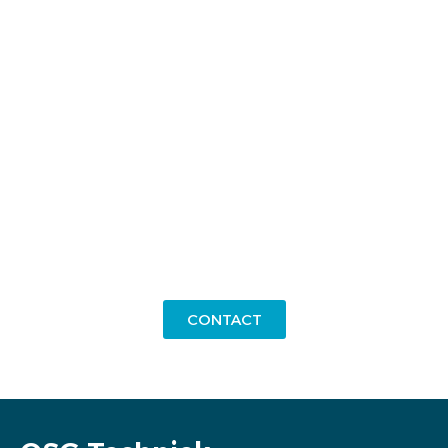
Mijn motto is:
“Doe het goed, anders doe het niet!”
Tot ziens bij OSG Techniek!
Martijn te Kampe
Telefoon
0314-786736
CONTACT