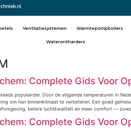
chniek.nl
ketels
Ventilatiesystemen
Warmtepompboilers
Waterontharders
AM
inchem: Complete Gids Voor 
 steeds populairder. Door de stijgende temperaturen in Ne
ning om hun binnenklimaat te verbeteren. Een goed geïnstall
fomgeving, betere luchtkwaliteit en meer comfort — zowel 
inchem: Complete Gids Voor 