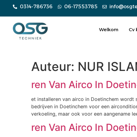
0314-786736
06-17553785
info@osgte
Welkom
Cv 
Auteur:
NUR ISL
ren Van Airco In Doet
et installeren van airco in Doetinchem wordt
bedrijven in Doetinchem voor een airconditio
verkoeling, maar ook voor een aangename lee
ren Van Airco In Doet