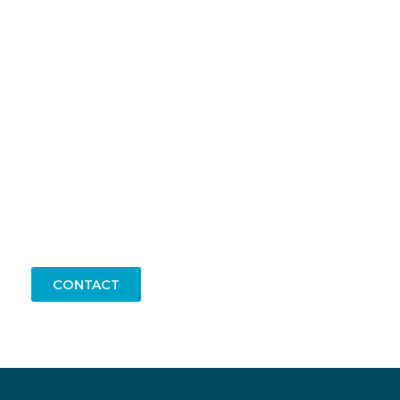
Telefoon
314-786736
CONTACT